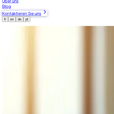
Über uns
Blog
Kontaktieren Sie uns
fr
en
de
pt
Startseite
Häufig gestellte Fragen
Häufig gestellte Fragen
Finden Sie Antworten auf die häufigsten Fragen zur mass
Dienstleistungen von Tedbin für Schweizer Unternehmen.
Häufig gestellte Fragen
Finden Sie Antworten auf die häufigsten Fragen zu unsere
Entwicklung
Integrationen
Analyse
Allgemein
Sicherheit
Wartun
Welche Technologien verwenden Sie für die individuelle Entwicklung?