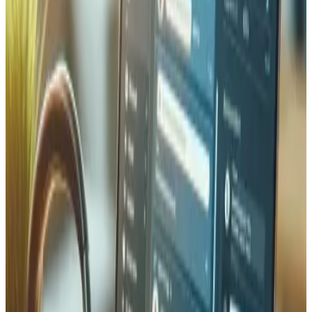
Anpassungen und modulare Architektur für sauberen,
skalierbaren Code. Wir verändern niemals Core-Dateien.
Unsere Entwicklungsumgebung repliziert die Produktion
mit Docker, und wir setzen automatisierte Tests ein.
Performance & Sicherheit für
Magento
Magento-Performance-Optimierung ist unsere
Spezialität. Wir implementieren Full Page Cache mit
Varnish, Redis für Session-Speicherung und Caching,
Elasticsearch für blitzschnelle Produktsuche sowie
Bildoptimierung mit Lazy Loading. In puncto Sicherheit
spielen wir alle Magento-Sicherheits-Patches zeitnah ein,
implementieren Zwei-Faktor-Authentifizierung und
konfigurieren Application Firewalls. Unsere Magento-
Shops werden auf optimierten Schweizer Servern
gehostet.
Magento Wartung & Support