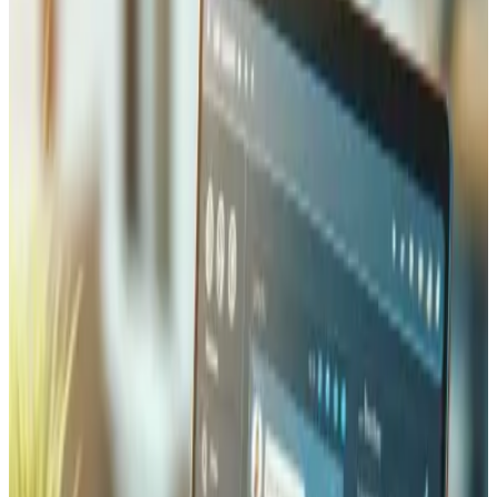
Was Wir mit Magento Entwickeln
Unsere Magento-Expertise deckt das gesamte Spektrum
der E-Commerce-Anforderungen ab. Wir erstellen
individuelle Magento 2-Storefronts mit Integration
Schweizer Zahlungsmittel (Twint, PostFinance), Multi-
Shop-Konfigurationen für verschiedene Märkte, B2B-
Commerce-Portale mit Unternehmenskonten und
individueller Preisgestaltung sowie
Produktkonfiguratoren. Wir entwickeln zudem individuelle
Magento-Extensions, integrieren Magento mit ERP-
Systemen (SAP, Abacus) und realisieren Headless-
Lösungen.
Unser Magento-
Entwicklungsprozess
Magento-Entwicklung erfordert spezialisiertes
Fachwissen aufgrund seiner komplexen Architektur. Wir
halten uns strikt an die Magento-Coding-Standards —
Dependency Injection, Plugins/Interceptoren für