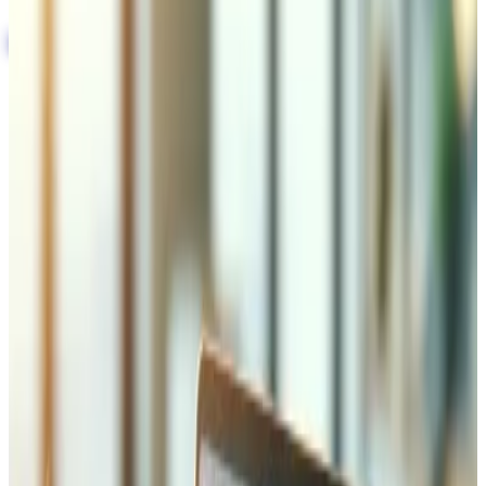
Projekt starten
Über 10 Jahre Software-Entwicklung für Schweizer
Unternehmen aus dem Wallis und darüber hinaus
Warum Magento (Adobe Commerce)
für E-Commerce
Magento (heute Adobe Commerce) ist die weltweit
führende Enterprise-E-Commerce-Plattform und treibt
mehr als 250 000 Online-Shops an. Ihre Stärke liegt in der
Verwaltung komplexer Produktkataloge, Multi-Shop-
Konfigurationen und erweiterten Preisregeln, die
einfachere Plattformen nicht bewältigen können.
Magento unterstützt B2B- und B2C-Commerce,
mehrsprachige und mehrwährungsfähige Storefronts und
lässt sich mit praktisch jedem Zahlungsgateway und
Versanddienstleister integrieren.