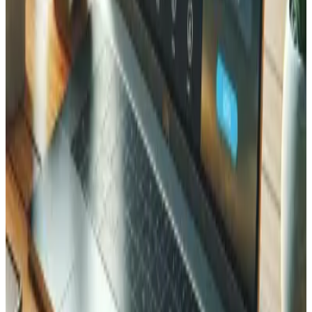
Der Zeitplan hängt von der Komplexität Ihres Shops, der
Anzahl der Integrationen und einer allfälligen Migration von
einer anderen Plattform ab. Nach der Discovery-Phase
erstellen wir einen detaillierten Zeitplan.
Was kostet Magento-Entwicklung?
Soll man Magento oder WooCommerce wählen?