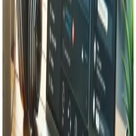
Commerce — mehrsprachige Storefronts, Schweizer
Zahlungsmittel, Post-Integration und MWST-Konformität.
Unser Standort in Martigny ermöglicht persönliche Treffen
zur Besprechung Ihrer E-Commerce-Strategie und
Weiterentwicklung.
Häufige Fragen zur Magento (Adobe
Commerce) Entwicklung
Gängige Fragen zu unseren Magento- und Adobe
Commerce-Leistungen.
Wie lange dauert ein Magento-Projekt?