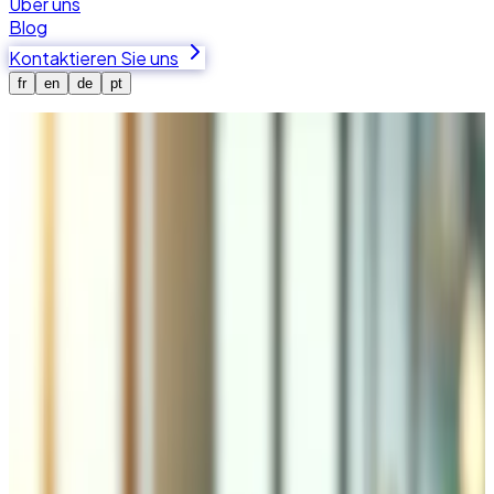
Über uns
Blog
Kontaktieren Sie uns
fr
en
de
pt
Startseite
Dienstleistungen
Magento-Entwickler (Adobe Commerce) im Wallis
Magento-Entwickler (Adobe
Commerce) im Wallis
Mit einem zertifizierten Adobe Commerce-Experten in
unserem Team entwickeln und betreuen wir Magento
(Adobe Commerce) E-Commerce-Shops für
Unternehmen im Wallis und in der ganzen Schweiz. Von der
Entwicklung individueller Themes über Multi-Shop-
Konfigurationen bis hin zum B2B-Commerce — unsere
zertifizierte Magento-Expertise hilft Schweizer Händlern,
erfolgreich zu wachsen.