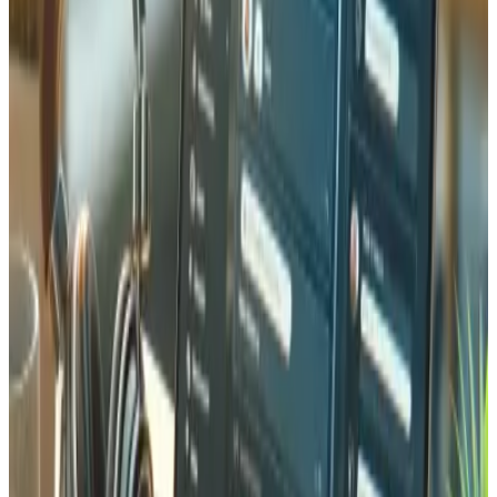
Magento erfordert sorgfältige Wartung, um sicher und
performant zu bleiben. Wir bieten umfassende
Wartungspakete an, die das Einspielen von Sicherheits-
Patches innerhalb von 48 Stunden, Magento-Versions-
Upgrades, Extension-Updates, Performance-Monitoring,
tägliche Backups und Prioritäts-Support umfassen. Wir
bieten auch Vorbereitung auf Spitzenzeiten an —
Lasttests, Skalierung und Monitoring zur Bewältigung von
Traffic-Spitzen.
Warum Tedbin als Magento-Partner
im Wallis Wählen
Magento-Expertise ist im Wallis selten, was uns zu einem
wertvollen Partner für lokale E-Commerce-Unternehmen
macht. Unser Team verfügt über einen zertifizierten Adobe
Commerce-Experten, der sicherstellt, dass Ihr Shop nach
höchsten Standards entwickelt und betrieben wird. Wir
verbinden technische Magento-Kompetenz mit dem
Wissen über die Anforderungen des Schweizer E-