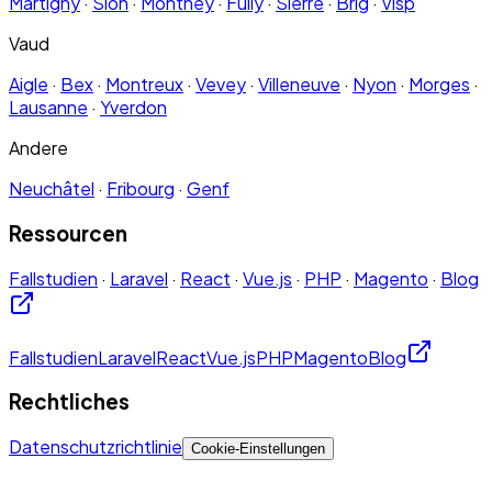
Martigny
·
Sion
·
Monthey
·
Fully
·
Sierre
·
Brig
·
Visp
Vaud
Aigle
·
Bex
·
Montreux
·
Vevey
·
Villeneuve
·
Nyon
·
Morges
·
Lausanne
·
Yverdon
Andere
Neuchâtel
·
Fribourg
·
Genf
Ressourcen
Fallstudien
·
Laravel
·
React
·
Vue.js
·
PHP
·
Magento
·
Blog
Fallstudien
Laravel
React
Vue.js
PHP
Magento
Blog
Rechtliches
Datenschutzrichtlinie
Cookie-Einstellungen