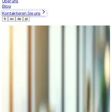
Über uns
Blog
Kontaktieren Sie uns
fr
en
de
pt
Startseite
Fallstudien
Fallstudien
Von massgeschneiderten ERP-Plattformen bis hin zu
Multi-Marken-CRMs — jedes Projekt spiegelt unser
Engagement wider, komplexe technische
Herausforderungen für Schweizer Unternehmen zu lösen.
5+
verbundene Kliniken
Null
Ausfallzeiten während der Migration
Unabhängig
Skalierbarkeit pro Klinik
24/7
Verfügbarkeit auf allen Standorten
Veterinary Clinic ERP