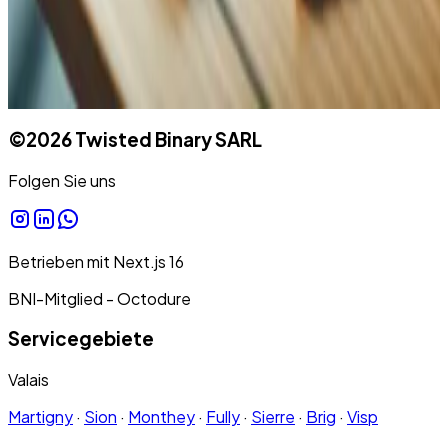
©
2026
Twisted Binary SARL
Folgen Sie uns
Betrieben mit
Next.js
16
BNI-Mitglied - Octodure
Servicegebiete
Valais
Martigny
·
Sion
·
Monthey
·
Fully
·
Sierre
·
Brig
·
Visp