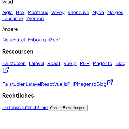
Vaud
Aigle
·
Bex
·
Montreux
·
Vevey
·
Villeneuve
·
Nyon
·
Morges
·
Lausanne
·
Yverdon
Andere
Neuchâtel
·
Fribourg
·
Genf
Ressourcen
Fallstudien
·
Laravel
·
React
·
Vue.js
·
PHP
·
Magento
·
Blog
Fallstudien
Laravel
React
Vue.js
PHP
Magento
Blog
Rechtliches
Datenschutzrichtlinie
Cookie-Einstellungen