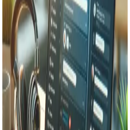
Laravel-Trading-Anwendung mit Währungsverwaltung,
ESTV-konformen Berichten und automatisierter KI-
Dokumentenverarbeitung.
Laravel
PHP
MySQL
AI
12+
verbundene Plattformen
Echtzeit
Dashboards
Stunden
manuelles Reporting pro Woche eliminiert
Eine
Quelle der Wahrheit
Data Integration Hub
Zentralisierte ETL-Plattform, die Abrechnungs-,
Marketing- und E-Commerce-Daten aus mehreren
Quellen in umsetzbare Dashboards vereint.
Laravel
ETL
API
Dashboards
15+
verbundene Werbepartner
Zurückgewonnen
verlorene Conversions
Null
Cookie-Abhängigkeit
Echte
ROI-Transparenz