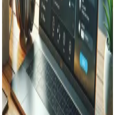
S2S Conversion Tracking
Serverseitiges Conversion-Tracking-System, das
Browser-Pixel ersetzt und verlorene Daten von über 15
Werbepartnern zurückgewinnt.
PHP
API
Server-Side
Marketing
Walter
Enterprise-Migration von Vue 2 auf Vue 3 mit ISO-27001-
Konformität, Performance-Verbesserungen und moderner
Architektur.
Vue.js
TypeScript
Node.js
SwissCoding
Neugestaltung strategischer Seiten, Harmonisierung der
visuellen Identität und kontinuierliche Wartung der