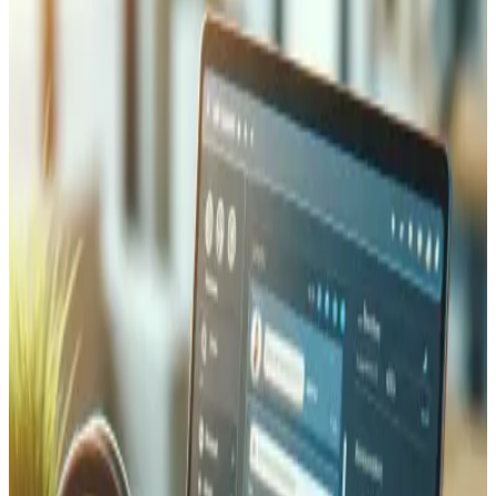
Multi-Tenant-SaaS-Plattform zur Verwaltung von
Patientenakten, Planung, Abrechnung und
Lagerbeständen für mehrere Veterinärkliniken.
Laravel
PHP
MySQL
Multi-Tenant
10+
automatisch erfasste Lead-Quellen
30%
markenübergreifende Kunden entdeckt
60%
weniger doppelte Kontakte
Markenübergreifend
vereinte Kaufhistorie
Multi-Brand CRM
Zentralisiertes CRM, das Kundendaten mehrerer E-
Commerce-Marken mit automatisierter Lead-Erfassung
aus über 10 Quellen vereint.
Laravel
PHP
API
Middleware
AGD Trading