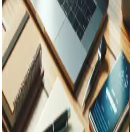
Website eines Schweizer Code-Bildungsunternehmens.
WordPress
Elementor
PHP
Zuletzt aktualisiert
:
April 2026
Kontaktieren Sie uns
Kontaktieren Sie uns — wir sind für Sie da!
Jetzt auf