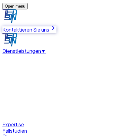
Open menu
Kontaktieren Sie uns
Dienstleistungen
▼
Expertise
Fallstudien