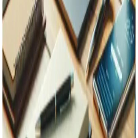
En savoir plus
Optimisation des Performances
Accélérez votre site web avec une optimisation experte
des performances en Valais. Core Web Vitals, tuning
serveur, stratégies de cache et optimisation d'images.
En savoir plus
Contactez-nous
Contactez-nous, nous sommes là pour vous !
Maintenant
sur