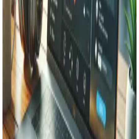
certificats d'origine et documents d'expédition. Notre
intégration IA utilise la reconnaissance optique de
caractères combinée au traitement du langage naturel
pour extraire les données clés des documents numérisés
et remplir automatiquement les formulaires
correspondants, réduisant le temps de saisie manuelle de
plus de 70 %.
Résultats de performance
La plateforme reconstruite a atteint son objectif principal :
des temps de réponse inférieurs à 1 seconde sur toutes les
requêtes clés, même avec des jointures multi-tables
complexes et de grands volumes de données.
L'optimisation des requêtes, l'utilisation stratégique du
cache Eloquent de Laravel et la conception efficace des
index ont contribué à une amélioration 5x par rapport au
système existant. L'infrastructure d'hébergement
garantit 99,9 % de disponibilité avec sauvegardes
automatisées et surveillance proactive du serveur.