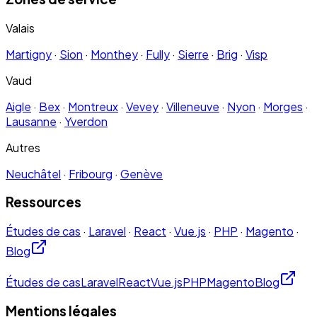
Valais
Martigny
·
Sion
·
Monthey
·
Fully
·
Sierre
·
Brig
·
Visp
Vaud
Aigle
·
Bex
·
Montreux
·
Vevey
·
Villeneuve
·
Nyon
·
Morges
·
Lausanne
·
Yverdon
Autres
Neuchâtel
·
Fribourg
·
Genève
Ressources
Études de cas
·
Laravel
·
React
·
Vue.js
·
PHP
·
Magento
·
Blog
Études de cas
Laravel
React
Vue.js
PHP
Magento
Blog
Mentions légales