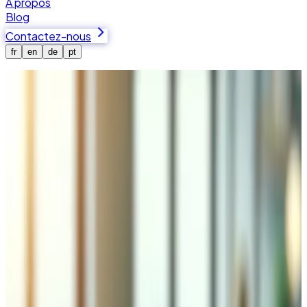
À propos
Blog
Contactez-nous
fr
en
de
pt
Accueil
Études de cas
AGD Trading — Plateforme de trading Laravel
avec IA
Laravel
PHP
MySQL
AI
AGD Trading — Plateforme de trading
Laravel avec IA
Comment Tedbin a reconstruit une application de trading
Laravel avec gestion multi-devises, rapports conformes
AFC, traitement IA de documents et performances sous la
seconde.