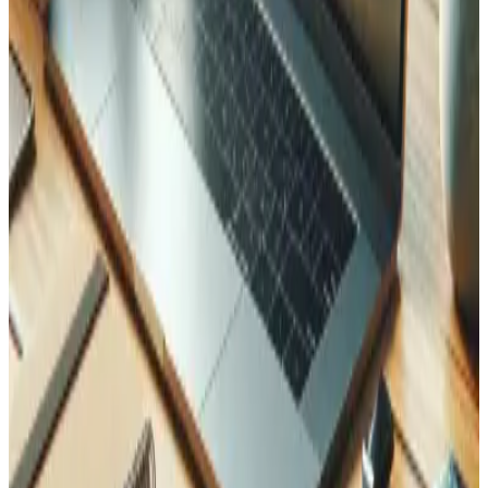
Dernière mise à jour
:
April 2026
Services associés
Découvrez d'autres services qui complètent ce projet.
Développement et Configuration
Développement d'applications web sur mesure avec
Laravel, React et Vue.js à Martigny, Valais. Solutions full-
stack pour entreprises suisses — e-commerce, SaaS et
plus.
En savoir plus
Analyse de Données
Transformez vos données en insights exploitables avec
des tableaux de bord personnalisés, un suivi des KPI et des
solutions de business intelligence en Valais.