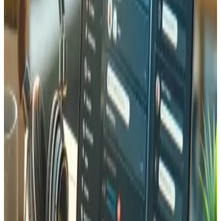
Fonctionnalités clés & Modules
La plateforme comprend une suite complète d'outils
métier : un système de gestion multi-devises pour les
transactions entrantes et sortantes, des rapports
conformes aux exigences de l'Administration Fédérale des
Contributions (AFC), un tableau de bord statistique avec
analyses en temps réel, des modules de suivi et calcul des
commissions, la gestion du transit des marchandises, la
gestion automatisée de listes de diffusion, des outils de
génération de présentations et un système d'impression
d'étiquettes intégré aux opérations d'entrepôt.
Traitement de documents par IA
L'une des additions les plus impactantes a été l'intégration
de l'intelligence artificielle pour la lecture automatique de
documents et le pré-remplissage de formulaires. Les
opérations de négoce génèrent une paperasse
considérable — factures, déclarations douanières,