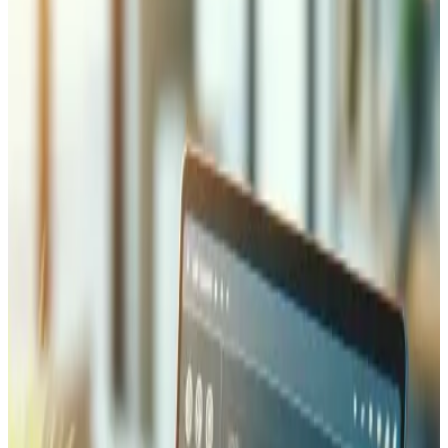
Client
AGD Trading
Secteur
Trading / Commodities
Technologies
Laravel, PHP, MySQL, AI
Résultat clé
15+ interactive BI charts across 3 currencies, end-to-
end multi-currency system, Swiss AFC compliance,
AI-assisted customs autofill
Services
Custom ERP development, business intelligence,
multi-currency management, logistics automation
Présentation du projet
AGD Trading est une société de négoce suisse qui
nécessitait une refonte complète de son application web
existante. Le système historique avait accumulé une
dette technique importante au fil des développements
ponctuels, entraînant des performances lentes, des