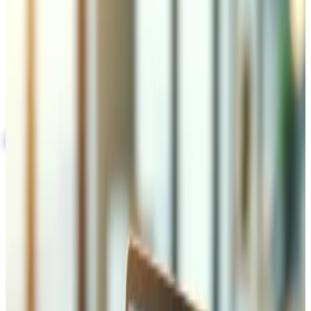
Synchronisation des stocks en temps réel entre
votre boutique en ligne et vos entrepôts
Expédition, suivi et traitement des retours
automatisés
Support multi-entrepôts et multi-transporteurs
pour des opérations évolutives
Réserver l'audit technique
Intégration avec les Fournisseurs de
Transport et Logistique
Nous connectons votre plateforme e-commerce
directement à la Poste suisse, DHL, FedEx, UPS et aux
transporteurs régionaux via API — permettant la
génération automatique d'étiquettes d'expédition, le
calcul des frais de port en temps réel au checkout et le
suivi en direct envoyé à vos clients par e-mail et SMS.