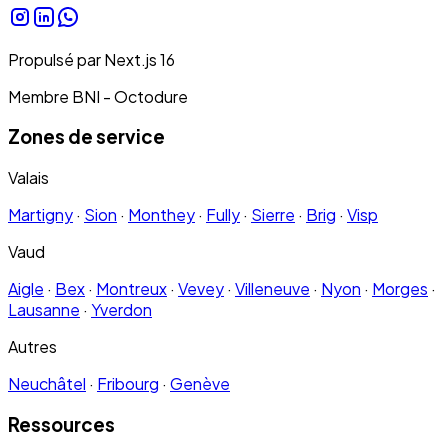
Propulsé par
Next.js
16
Membre BNI - Octodure
Zones de service
Valais
Martigny
·
Sion
·
Monthey
·
Fully
·
Sierre
·
Brig
·
Visp
Vaud
Aigle
·
Bex
·
Montreux
·
Vevey
·
Villeneuve
·
Nyon
·
Morges
·
Lausanne
·
Yverdon
Autres
Neuchâtel
·
Fribourg
·
Genève
Ressources