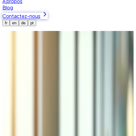
À propos
Blog
Contactez-nous
fr
en
de
pt
Accueil
Services
Logistique et Gestion
Logistique E-commerce & Gestion
des Stocks en Valais
Tedbin intègre les plateformes e-commerce avec La
Poste Suisse, DHL, FedEx, UPS et les transporteurs
régionaux pour l'expédition automatisée, la
synchronisation des stocks en temps réel entre boutiques
en ligne, POS, WMS et systèmes ERP, et la gestion des
commandes avec traitement des retours. Le support
transfrontalier inclut les déclarations douanières, les codes
SH et l'estimation des droits de douane.