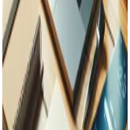
AGD Trading — Plateforme de trading Laravel
avec IA
Comment Tedbin a reconstruit une application de trading
Laravel avec gestion multi-devises, rapports conformes
AFC, traitement IA de documents et performances sous la
seconde.
En savoir plus
Optimisez vos opérations
L'efficacité opérationnelle vient de la connexion entre vos
processus, vos données et votre stratégie de croissance.
Intégrations et Personnalisations
Éliminez la saisie manuelle en connectant
automatiquement votre entrepôt, votre boutique et votre
ERP.