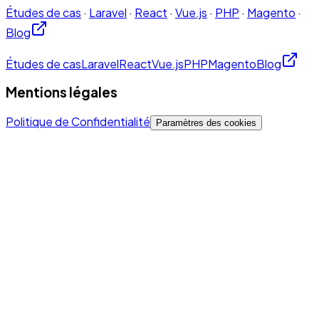
Études de cas
·
Laravel
·
React
·
Vue.js
·
PHP
·
Magento
·
Blog
Études de cas
Laravel
React
Vue.js
PHP
Magento
Blog
Mentions légales
Politique de Confidentialité
Paramètres des cookies