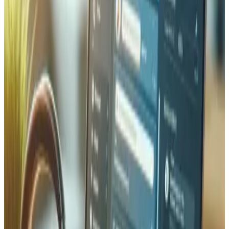
checkout pour éviter les conflits. Pour les catalogues
complexes, nous implémentons le suivi au niveau des
variantes, la déduction de stock pour les lots et bundles,
et la traçabilité par numéro de lot pour une visibilité
complète de la chaîne d'approvisionnement.
Préparation de Commandes et
Intégration d'Entrepôts
Connectez votre système de gestion d'entrepôt (WMS) à
votre boutique en ligne. Routage automatique des
commandes, notifications d'expédition en temps réel,
gestion des retours et allocation multi-entrepôts pour des
livraisons plus rapides et moins d'erreurs.
FAQ Logistique & gestion
Questions fréquentes sur la gestion des stocks et
l'automatisation logistique.