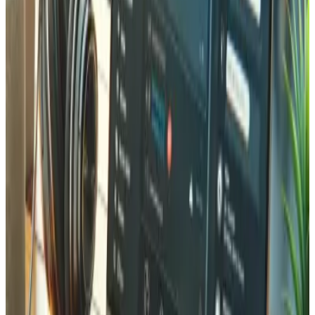
Oui. Nous connectons votre plateforme e-commerce
(Shopify, Magento, WooCommerce ou sur mesure) avec
des systèmes de gestion d'entrepôt (WMS) pour une
synchronisation des stocks en temps réel. Les
commandes sont automatiquement acheminées vers le
bon entrepôt, les niveaux de stock se mettent à jour
instantanément, et les notifications d'expédition sont
envoyées automatiquement aux clients.
Gérez-vous les stocks multi-entrepôts ?