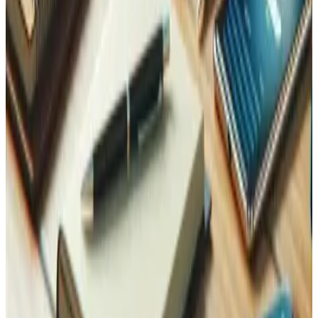
En savoir plus
Expansion et Internationalisation
Prêt à vendre sur de nouveaux marchés ? Votre logistique
doit évoluer avec votre portée.
En savoir plus
Analyse de Données
Transformez vos données de commandes et de stocks en
décisions — pas seulement en rapports.
En savoir plus
Contactez-nous
Contactez-nous, nous sommes là pour vous !
Maintenant
sur