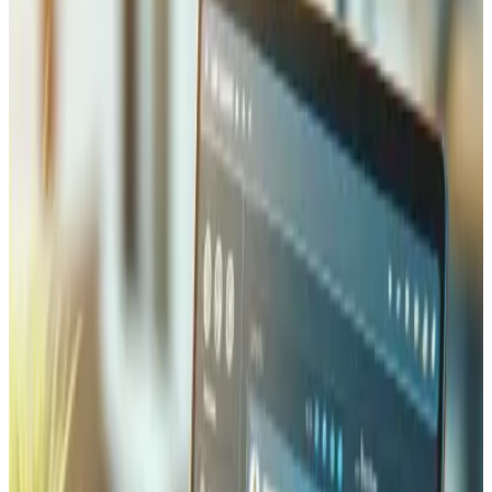
Chaque intégration transporteur inclut des règles
d'expédition configurables : seuils de livraison gratuite,
tarifs au poids, tarification par zone et options express.
Nous gérons également la complexité du transport
transfrontalier incluant les déclarations douanières, les
codes SH et l'estimation des droits de douane pour les
entreprises vendant au-delà de la Suisse.
Gestion des Stocks et
Automatisation
Nous construisons une synchronisation des stocks en
temps réel entre votre boutique en ligne, vos points de
vente physiques, votre système de gestion d'entrepôt et
votre ERP — pour que les niveaux de stock soient toujours
exacts sur chaque canal et que la survente devienne
impossible. Les règles d'automatisation gèrent les tâches
répétitives : les alertes de stock bas déclenchent des
workflows de réapprovisionnement, les réceptions de
marchandises mettent à jour la disponibilité
instantanément, et le stock réservé est retenu pendant le