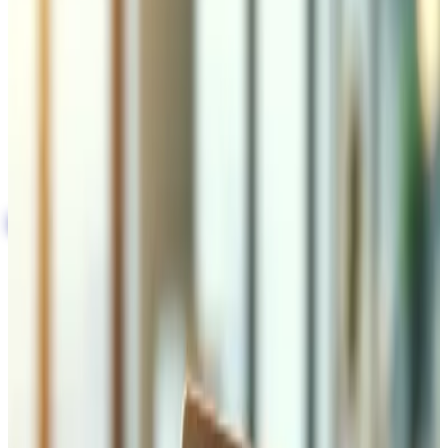
Temps de chargement inférieurs à une seconde
grâce au CDN, au cache et à l'optimisation des
images
Amélioration des scores Core Web Vitals pour un
meilleur référencement et plus de conversions
Résultats types : 50 à 80 % de temps de
chargement en moins, déployé sans interruption
Testez la vitesse de votre site gratuitement
Plus que 2 places pour juillet
Optimisation de la Vitesse du Site
Web
Nous auditons l'intégralité de votre stack frontend —
rendu HTML, livraison CSS, exécution JavaScript,
chargement des polices et formats d'images — pour