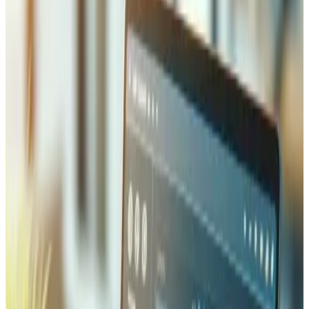
identifier précisément ce qui ralentit vos pages. Nous
appliquons ensuite des correctifs ciblés : conversion des
images en WebP/AVIF avec srcsets responsives, lazy-
loading du contenu sous la ligne de flottaison, suppression
des ressources bloquant le rendu, et code splitting pour
que les visiteurs ne téléchargent que le nécessaire. Le
résultat est une amélioration mesurable du Largest
Contentful Paint (LCP), de l'Interaction to Next Paint (INP)
et du Cumulative Layout Shift (CLS), portant
généralement les scores Lighthouse au-dessus de 90
dans toutes les catégories.
Voir plus
Optimisation du Serveur
Nous optimisons la configuration de votre serveur de fond
en comble — ajustement des workers Nginx ou Apache,
activation de HTTP/3 et de la compression Brotli,
configuration d'OPcache et des pools PHP-FPM, et
dimensionnement adéquat de la mémoire et du CPU selon