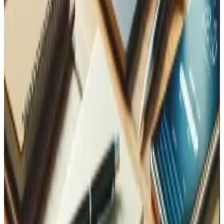
seconde.
En savoir plus
La vitesse n'est que le début
Les sites les plus rapides combinent performance,
maintenance continue, visibilité et sécurité.
Maintenance et Support
Conservez vos optimisations grâce à des mises à jour et un
suivi réguliers.
En savoir plus
SEO, GEO & Marketing Digital
Les signaux de classement de Google sont fortement
pondérés par la vitesse — capitalisez sur chaque
milliseconde gagnée.