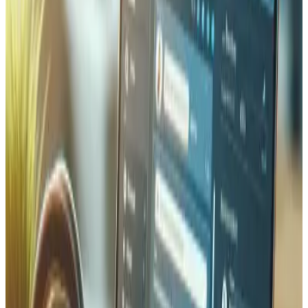
votre charge. Pour les sites à fort trafic, nous mettons en
place du load balancing sur plusieurs instances avec health
checks et basculement automatique, garantissant la
réactivité de votre site lors des pics de trafic. Chaque
modification est benchmarkée avant et après avec des
tests de charge réels pour que vous puissiez constater
l'amélioration exacte du time-to-first-byte (TTFB) et de la
gestion des requêtes concurrentes.
Voir plus
Optimisation de base de données
Profilage des requêtes, optimisation des index, pooling de
connexions et configuration de réplicas en lecture pour
éliminer les goulets d'étranglement. Nous optimisons les
requêtes lentes, mettons en place des couches de cache
efficaces avec Redis ou Memcached, et configurons la
surveillance automatique des requêtes pour maintenir des
performances optimales.