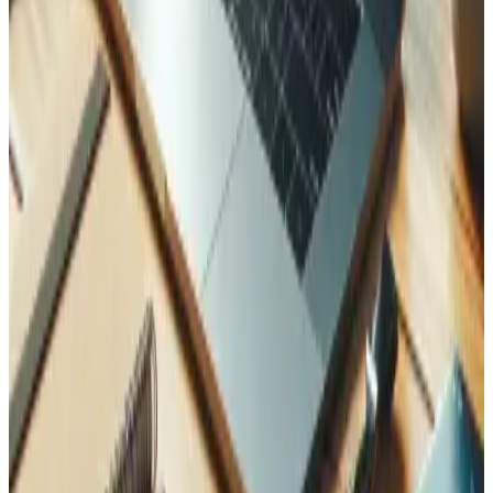
Études de cas associées
Découvrez comment nous avons appliqué cette expertise
dans des projets concrets.
AGD Trading — Plateforme de trading Laravel
avec IA
Comment Tedbin a reconstruit une application de trading
Laravel avec gestion multi-devises, rapports conformes
AFC, traitement IA de documents et performances sous la