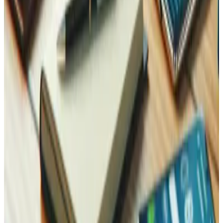
En savoir plus
Sécurité
Un site rapide mérite d'être protégé — renforcez-le pour
que vos gains ne soient pas annulés par une faille.
En savoir plus
Contactez-nous
Contactez-nous, nous sommes là pour vous !
Maintenant
sur