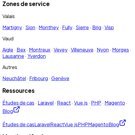
Zones de service
Valais
Martigny
·
Sion
·
Monthey
·
Fully
·
Sierre
·
Brig
·
Visp
Vaud
Aigle
·
Bex
·
Montreux
·
Vevey
·
Villeneuve
·
Nyon
·
Morges
·
Lausanne
·
Yverdon
Autres
Neuchâtel
·
Fribourg
·
Genève
Ressources
Études de cas
·
Laravel
·
React
·
Vue.js
·
PHP
·
Magento
·
Blog
Études de cas
Laravel
React
Vue.js
PHP
Magento
Blog