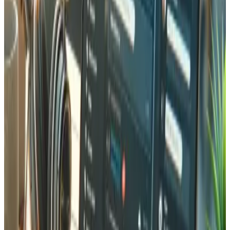
En général, les temps de chargement sont réduits de 50 à
80 %. Nous faisons régulièrement passer des sites de 4-8
secondes à moins d'une seconde. Les résultats
dépendent de votre configuration actuelle, mais la plupart
des sites constatent des améliorations significatives des
scores LCP (Largest Contentful Paint), FID (First Input
Delay) et CLS (Cumulative Layout Shift) après notre
optimisation.
La vitesse du site affecte-t-elle vraiment le référencement SEO ?