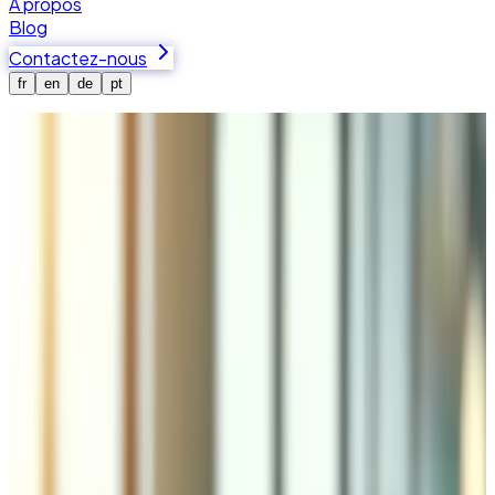
À propos
Blog
Contactez-nous
fr
en
de
pt
Accueil
Services
Optimisation des Performances
Optimisation de Vitesse &
Performance Web en Valais
Tedbin optimise les performances web avec des audits
frontend, le tuning serveur (Nginx, Apache, PHP-FPM),
l'optimisation des bases de données (profilage de
requêtes, cache Redis/Memcached) et la configuration
CDN (Cloudflare, AWS CloudFront). Résultats types : 50-
80 % de gain de vitesse, scores Lighthouse supérieurs à
90. Technologies : Docker, Kubernetes, HTTP/3,
compression Brotli.