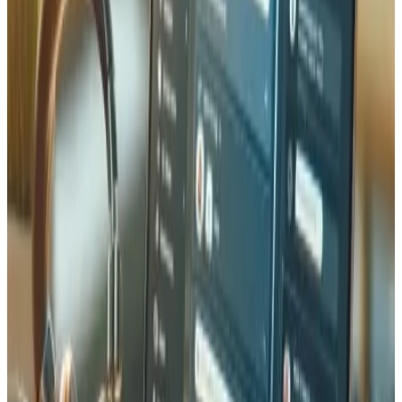
Stratégie CDN & mise en cache
Déploiement CDN complet avec Cloudflare ou AWS
CloudFront, cache en périphérie pour les ressources
statiques, politiques de cache navigateur et cache
applicatif avec Redis. Inclut le support HTTP/3, la
compression Brotli et l'optimisation automatique des
images pour servir les fichiers les plus légers possibles dans
le monde entier.
FAQ Optimisation des performances
Questions fréquentes sur l'amélioration de la vitesse de
votre site et des Core Web Vitals.
De combien pouvez-vous accélérer mon site web ?