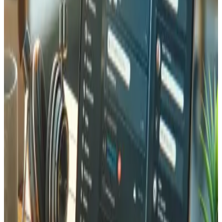
Implémentation
Le projet a impliqué la création et l'intégration de plusieurs
nouvelles pages stratégiques conçues pour convertir les
visiteurs en étudiants. Chaque page a été construite selon
les meilleures pratiques SEO, incluant données
structurées, méta-tags optimisés et images à chargement
rapide. L'harmonisation de l'identité visuelle a garanti que
les couleurs, la typographie, l'espacement et les éléments
interactifs suivent un système de design cohérent. Nous
avons implémenté des mises en page responsives avec
une attention particulière au placement des appels à
l'action.
Maintenance continue & Mises à jour
Au-delà de la refonte initiale, Tedbin assure la
maintenance évolutive du site web SwissCoding. Cela
inclut les mises à jour de sécurité régulières, la surveillance
des performances, les vérifications de compatibilité des