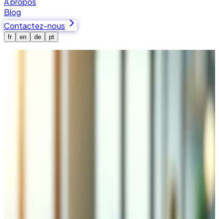
À propos
Blog
Contactez-nous
fr
en
de
pt
Accueil
Études de cas
SwissCoding — Refonte de site web &
Maintenance
WordPress
Elementor
PHP
SwissCoding — Refonte de site web
& Maintenance
Comment Tedbin a redessiné le site web institutionnel de
SwissCoding avec de nouvelles pages stratégiques, une
identité visuelle unifiée et une maintenance continue.
Voir le site