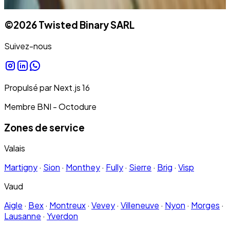
©
2026
Twisted Binary SARL
Suivez-nous
Propulsé par
Next.js
16
Membre BNI - Octodure
Zones de service
Valais
Martigny
·
Sion
·
Monthey
·
Fully
·
Sierre
·
Brig
·
Visp
Vaud
Aigle
·
Bex
·
Montreux
·
Vevey
·
Villeneuve
·
Nyon
·
Morges
·
Lausanne
·
Yverdon