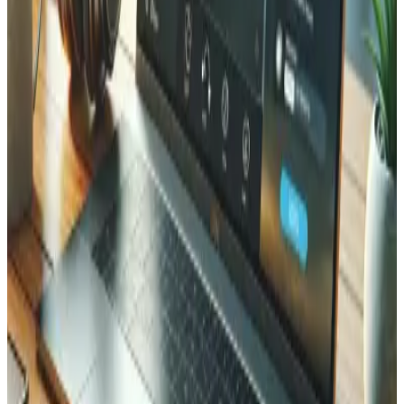
plugins et les mises à jour de contenu lors du lancement de
nouveaux programmes. Nous avons établi un calendrier de
mises à jour structuré qui minimise les temps d'arrêt tout en
gardant le site à jour avec les dernières versions de
WordPress et PHP.
Résultats & Impact
Le site web redessiné offre une expérience de marque
unifiée qui renforce la position de SwissCoding en tant
que leader de l'éducation au code en Suisse. Les
nouvelles pages stratégiques ont amélioré la visibilité
organique, avec des pages clés positionnées sur des
mots-clés éducatifs ciblés. L'identité visuelle cohérente a
renforcé la reconnaissance de la marque. Le partenariat
de maintenance garantit que le site reste sécurisé,
performant et aligné avec les besoins évolutifs de
SwissCoding.
Dernière mise à jour
:
April 2026