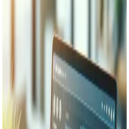
Client
SwissCoding
Secteur
Education / Technology
Technologies
WordPress, Elementor, PHP
Résultat clé
Unified brand experience, improved organic search
visibility
Services
Website redesign, SEO optimization, ongoing
maintenance
Présentation du projet
SwissCoding est une entreprise suisse d'éducation au
code qui nécessitait une refonte complète de sa
présence web. Le site existant avait évolué de manière
organique, entraînant une image de marque incohérente,
des mises en page obsolètes et un contenu stratégique