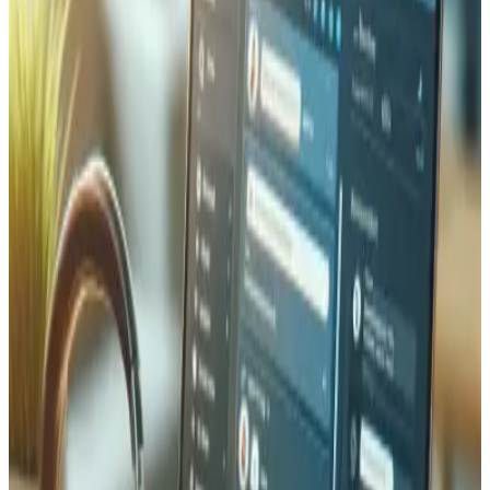
manquant. Tedbin a été sollicité pour moderniser le site
web, créer de nouvelles pages à fort impact et établir un
workflow de maintenance durable. L'objectif était
d'aligner la présence numérique avec la mission de
SwissCoding : rendre l'éducation au code accessible dans
toute la Suisse.
Approche stratégique
Nous avons commencé par un audit approfondi du site
existant, identifiant les lacunes en stratégie de contenu et
expérience utilisateur. En étroite collaboration avec
l'équipe SwissCoding, nous avons défini les pages
essentielles pour soutenir leurs objectifs de croissance —
pages de programmes, profils des formateurs et sections
communautaires. La refonte visuelle s'est concentrée sur
la création d'un langage de design cohérent fonctionnant
sur toutes les pages. Nous avons priorisé le responsive
mobile et l'accessibilité tout au long du processus.
Fonctionnalités clés &