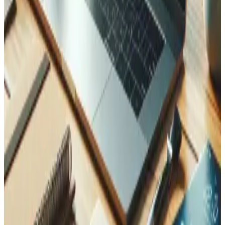
Services associés
Découvrez d'autres services qui complètent ce projet.
Maintenance et Support
Maintenance fiable de sites web et support technique en
Valais. Mises à jour de sécurité, surveillance des
performances, correction de bugs et intervention
d'urgence.
En savoir plus
SEO, GEO & Marketing Digital
Services experts en SEO, GEO (Generative Engine
Optimization) et gestion Google Ads en Valais. Augmentez
votre visibilité dans les résultats de recherche suisses et
les réponses IA.
En savoir plus