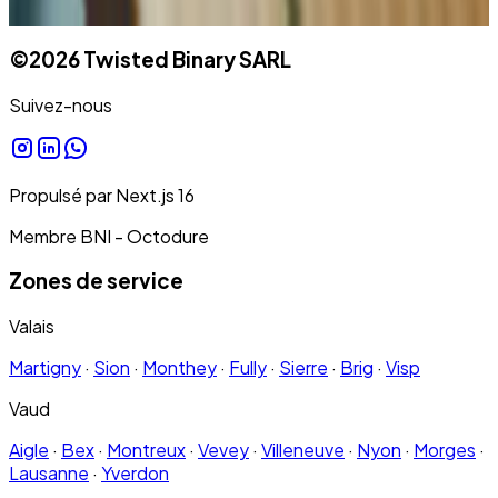
©
2026
Twisted Binary SARL
Suivez-nous
Propulsé par
Next.js
16
Membre BNI - Octodure
Zones de service
Valais
Martigny
·
Sion
·
Monthey
·
Fully
·
Sierre
·
Brig
·
Visp
Vaud
Aigle
·
Bex
·
Montreux
·
Vevey
·
Villeneuve
·
Nyon
·
Morges
·
Lausanne
·
Yverdon