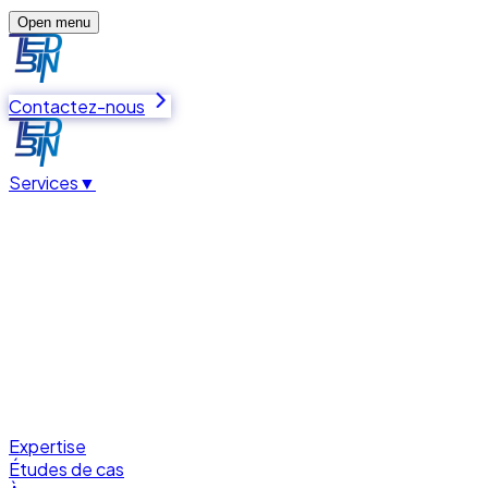
Open menu
Contactez-nous
Services
▼
Expertise
Études de cas