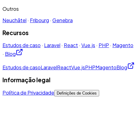
Outros
Neuchâtel
·
Fribourg
·
Genebra
Recursos
Estudos de caso
·
Laravel
·
React
·
Vue.js
·
PHP
·
Magento
·
Blog
Estudos de caso
Laravel
React
Vue.js
PHP
Magento
Blog
Informação legal
Política de Privacidade
Definições de Cookies