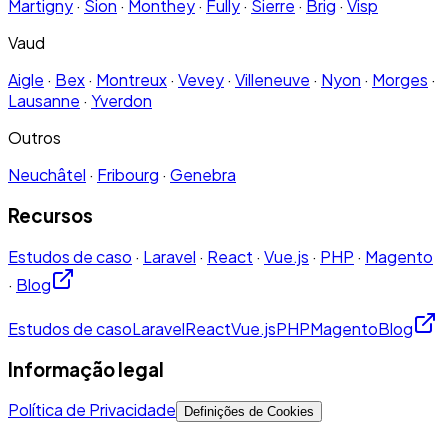
Martigny
·
Sion
·
Monthey
·
Fully
·
Sierre
·
Brig
·
Visp
Vaud
Aigle
·
Bex
·
Montreux
·
Vevey
·
Villeneuve
·
Nyon
·
Morges
·
Lausanne
·
Yverdon
Outros
Neuchâtel
·
Fribourg
·
Genebra
Recursos
Estudos de caso
·
Laravel
·
React
·
Vue.js
·
PHP
·
Magento
·
Blog
Estudos de caso
Laravel
React
Vue.js
PHP
Magento
Blog
Informação legal
Política de Privacidade
Definições de Cookies